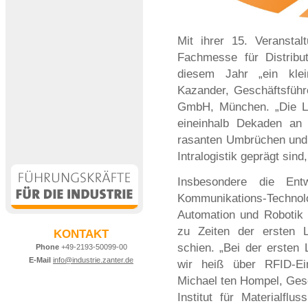
Mit ihrer 15. Veranstal
Fachmesse für Distribut
diesem Jahr „ein klei
Kazander, Geschäftsfüh
GmbH, München. „Die L
eineinhalb Dekaden an 
rasanten Umbrüchen und
Intralogistik geprägt sin
Insbesondere die Ent
Kommunikations-Techno
Automation und Robotik 
zu Zeiten der ersten 
KONTAKT
schien. „Bei der ersten
Phone
+49-2193-50099-00
E-Mail
info@industrie.zanter.de
wir heiß über RFID-Einf
Michael ten Hompel, Gesch
Institut für Materialflu